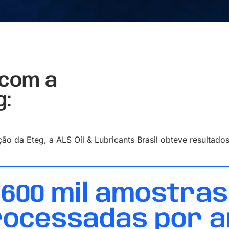
 com a
g:
o da Eteg, a ALS Oil & Lubricants Brasil obteve resultad
600 mil amostras
rocessadas por a