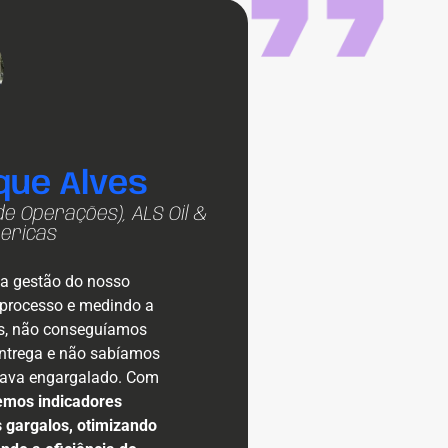
que Alves
e Operações), ALS Oil &
ericas
u a gestão do nosso
o processo e medindo a
es, não conseguíamos
entrega e não sabíamos
tava engargalado. Com
emos indicadores
s gargalos, otimizando