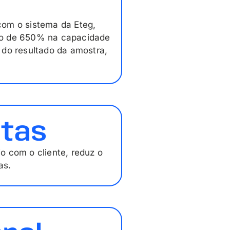
com o sistema da Eteg,
to de 650% na capacidade
 do resultado da amostra,
etas
io com o cliente,
reduz o
as.