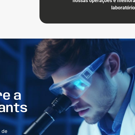
nossas operações e melhoran
laboratóri
re a
cants
 de