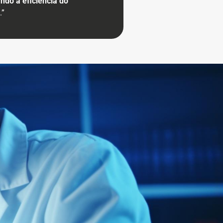
do a eficiência do
o
.”