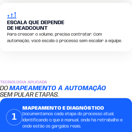
ESCALA QUE DEPENDE
DE HEADCOUNT
Para crescer o volume, precisa contratar. Com
automação, você escala o processo sem escalar a equipe.
TECNOLOGIA APLICADA
DO
MAPEAMENTO À AUTOMAÇÃO
SEM PULAR ETAPAS.
MAPEAMENTO E DIAGNÓSTICO
Documentamos cada etapa do processo atual,
1
identificando o que é manual, onde há retrabalho e
onde estão os gargalos reais.