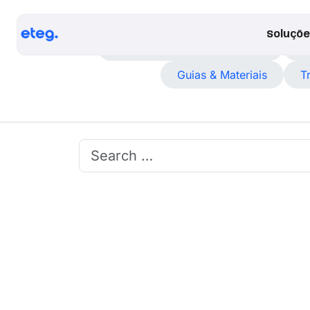
Soluçõ
Automatização de Processos
C
Guias & Materiais
T
Search for: