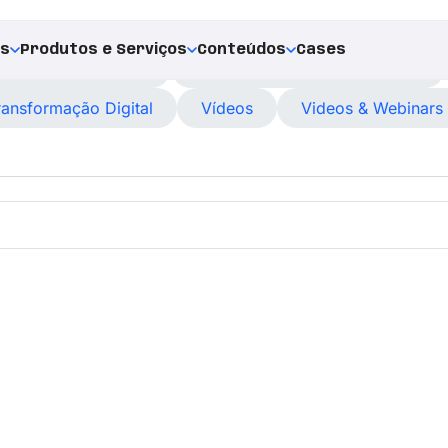
es
Produtos e Serviços
Conteúdos
Cases
ustomer Experience
Desenvolvimento de Software
ransformação Digital
Vídeos
Videos & Webinars