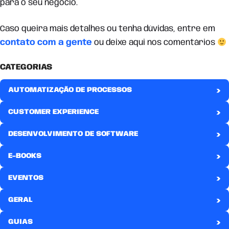
para o seu negócio.
Caso queira mais detalhes ou tenha dúvidas, entre em
contato com a gente
ou deixe aqui nos comentários
CATEGORIAS
›
AUTOMATIZAÇÃO DE PROCESSOS
›
CUSTOMER EXPERIENCE
›
DESENVOLVIMENTO DE SOFTWARE
›
E-BOOKS
›
EVENTOS
›
GERAL
›
GUIAS